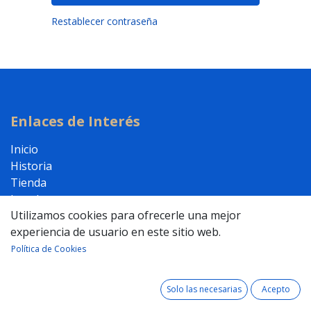
Restablecer contraseña
Enlaces de Interés
Inicio
Historia
Tienda
Legal
Utilizamos cookies para ofrecerle una mejor
Contáctenos
experiencia de usuario en este sitio web.
Política de Cookies
Acerca de
Solo las necesarias
Acepto
Jose Luis Delgado Alvarez S.L.