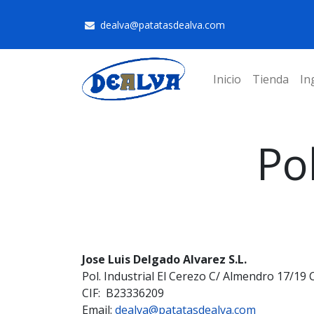
dealva@patatasdealva.com
Inicio
Tienda
In
Po
Jose Luis Delgado Alvarez S.L.
Pol. Industrial El Cerezo C/ Almendro 17/19 
CIF: B23336209
Email:
dealva@patatasdealva.com