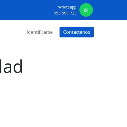
Whatsapp
953 590 723
Identificarse
Contáctenos
dad