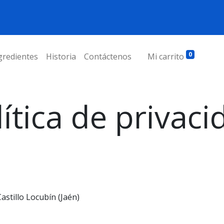
0
gredientes
Historia
Contáctenos
Mi carrito
lítica de privaci
Castillo Locubín (Jaén)