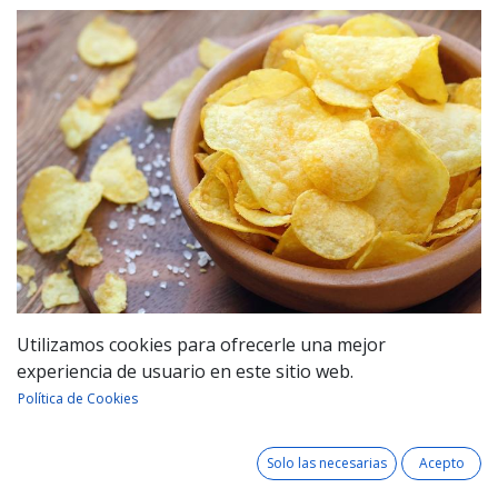
Utilizamos cookies para ofrecerle una mejor
¡Since 1984!
experiencia de usuario en este sitio web.
Política de Cookies
We are a family business dedicated to crafting what
may be the finest olive oil potato chips. Our philosophy
of quality and tradition remains the same
Solo las necesarias
Acepto