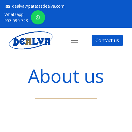
dealva@patatasdealva.com
Whatsapp
953 590 723
Contact us
About us