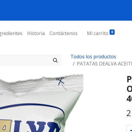
0
gredientes
Historia
Contáctenos
Mi carrito
Todos los productos
PATATAS DEALVA ACEITE 
P
O
4
2