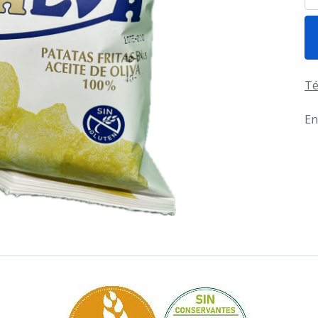
Té
En