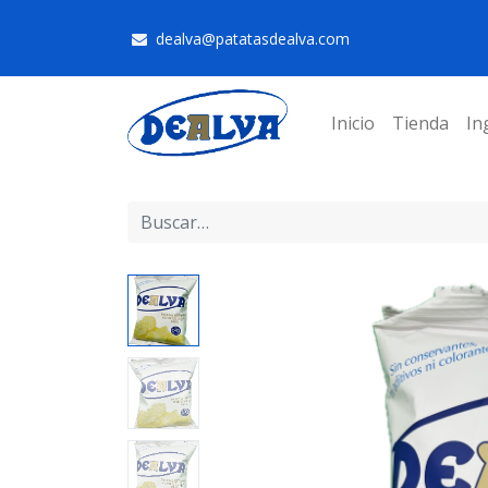
dealva@patatasdealva.com
Inicio
Tienda
In